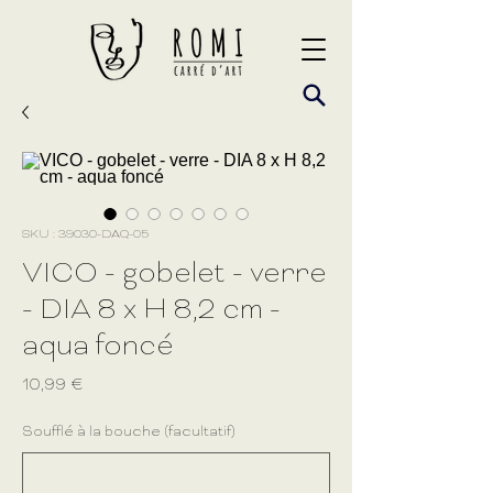
SKU : 39030-DAQ-05
VICO - gobelet - verre
- DIA 8 x H 8,2 cm -
aqua foncé
Prix
10,99 €
Soufflé à la bouche (facultatif)