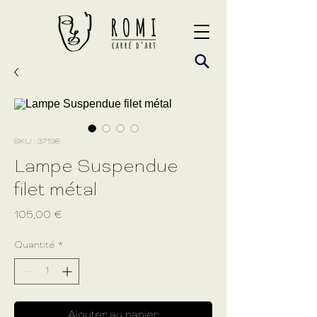
SKU : 37198
Lampe Suspendue
filet métal
Prix
105,00 €
Quantité
*
Ajouter au panier