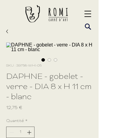
SKU : 39758-WHI-05
DAPHNE - gobelet -
verre - DIA 8 x H 11 cm
- blanc
Prix
12,75 €
Quantité
*