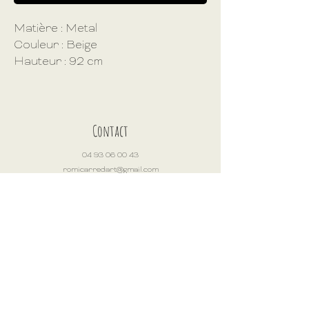
Matière : Metal
Couleur : Beige
Hauteur : 92 cm
Longueur : 78 cm
Largeur : 73 cm
Poids : 15.81 kg
Référence : 25048
Contact
Convient à un usage extérieur :
04 93 06 00 43
Non
romicarredart@gmail.com
Montage requis : Oui
Heures d'ouverture
Capacité portante : 150.00 kg
Hauteur d'assise : 45.00 cm
Mar - Sam : 11h - 14h / 19h - 22h
Dim - Lun : ouvert de 19h à 22h
Adresse
1 rue du Château
06370 Mouans-Sartoux