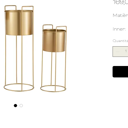
169,
Matièr
Inner:
Quantit
Unité:
Longue
Poids:
Convie
usage 
Cet en
L: 2
cm
larg
L: 2