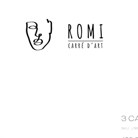
3 C
SKU : J1