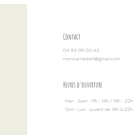
cm
med
L: 1
cm
smal
Contact
04 93 06 00 43
romicarredart@gmail.com
Heures d'ouverture
Mar - Sam : 11h - 14h / 19h - 22h
Dim - Lun : ouvert de 19h à 22h