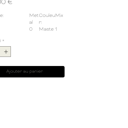
Prix
00 €
e:
Met
Couleu
Mix
al
r:
0
Maste
1
r:
é
*
1
Haute
80
ur:
cm
ur:
28
Largeu
28
cm
r:
cm
5.15
Référe
185
Ajouter au panier
kg
nce:
96
nt à un
No
extérieur:
n
semble inclut:
8cm x L: 28 cm x H: 80
Cachepot sur pied metal or
e
3cm x L: 23 cm x H: 65