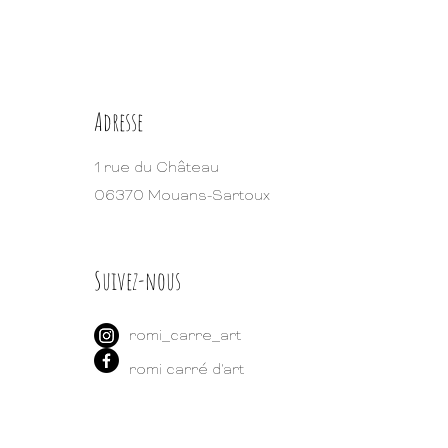
Cachepot sur pied metal or
ium
9cm x L: 19 cm x H: 50
Cachepot sur pied metal or
l
Adresse
1 rue du Château
06370 Mouans-Sartoux
Suivez-nous
romi_carre_art
romi carré d'art