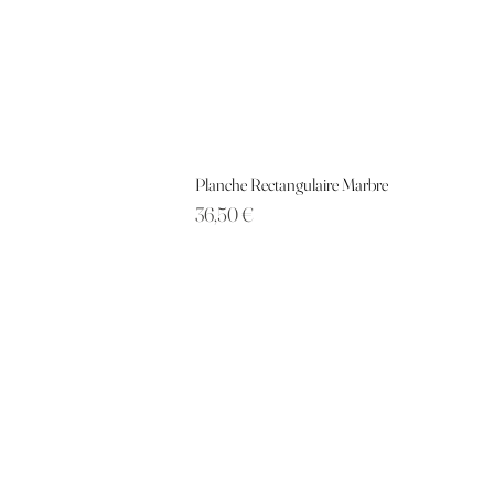
Planche Rectangulaire Marbre
Prix
36,50 €