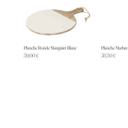
Planche Ronde Manguier Blanc
Planche Marbre
Prix
Prix
39,00 €
36,50 €