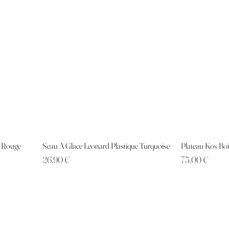
e Rouge
Seau A Glace Leonard Plastique Turquoise
Plateau Kos Bo
Prix
Prix
26,90 €
75,00 €