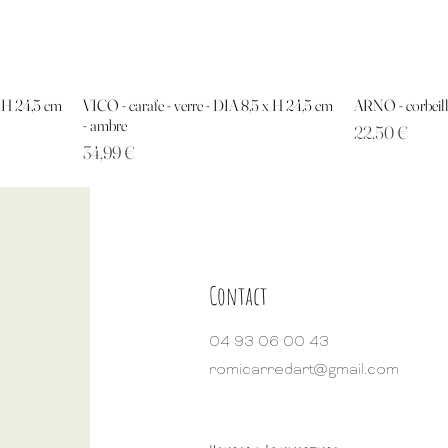
x H 24,5 cm
VICO - carafe - verre - DIA 8,5 x H 24,5 cm
ARNO - corbeill
- ambre
Prix
22,50 €
Prix
34,99 €
Contact
04 93 06 00 43
romicarredart@gmail.com