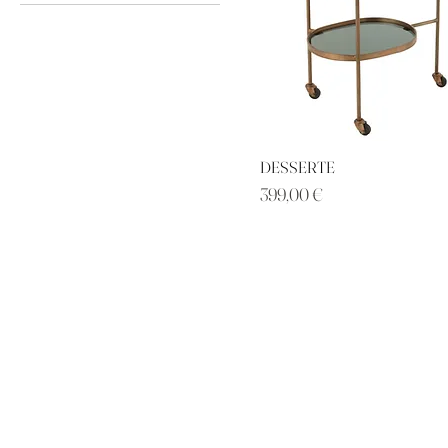
6 €
399 €
DESSERTE
Prix
399,00 €