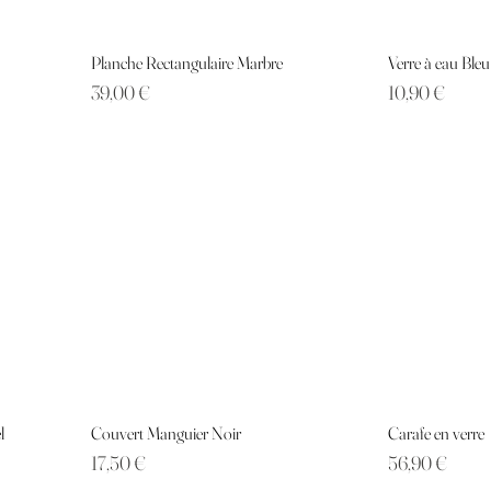
Planche Rectangulaire Marbre
Verre à eau Bleu
Prix
Prix
39,00 €
10,90 €
l
Couvert Manguier Noir
Carafe en verre
Prix
Prix
17,50 €
56,90 €