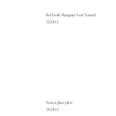
Bol Etoile Manguier Noir Naturel
Prix
39,90 €
Seau à glace plexi
Prix
26,90 €