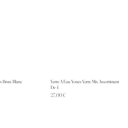
is Brun/Blanc
Verre A Eau Yones Verre Mix Assortiment
De 4
Prix
27,00 €