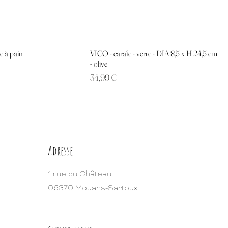
e à pain
VICO - carafe - verre - DIA 8,5 x H 24,5 cm
- olive
Prix
34,99 €
Adresse
1 rue du Château
06370 Mouans-Sartoux