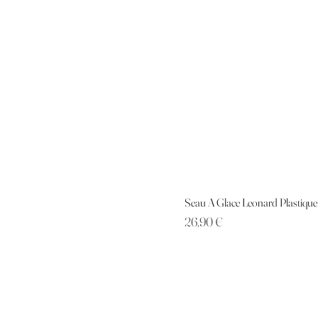
Seau A Glace Leonard Plastiqu
Prix
26,90 €