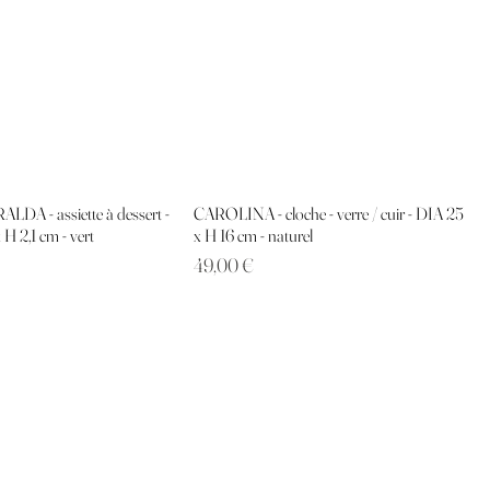
A - assiette à dessert -
CAROLINA - cloche - verre / cuir - DIA 25
 H 2,1 cm - vert
x H 16 cm - naturel
Prix
49,00 €