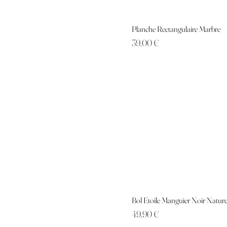
Planche Rectangulaire Marbre
Prix
39,00 €
Bol Etoile Manguier Noir Nature
Prix
49,90 €